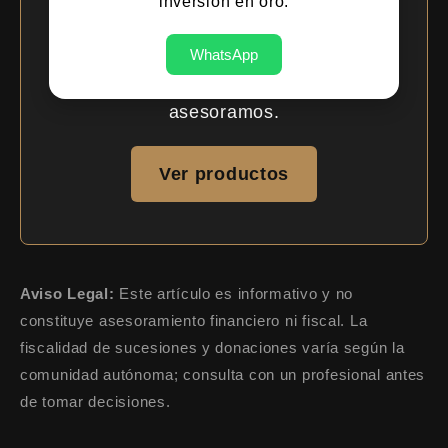
inversión en oro.
físico de inversión: lingotes y monedas
SEMPSA certificados, exentos de IVA y
WhatsApp
con recompra. En ORO 1950 te
asesoramos.
Ver productos
Aviso Legal:
Este artículo es informativo y no
constituye asesoramiento financiero ni fiscal. La
fiscalidad de sucesiones y donaciones varía según la
comunidad autónoma; consulta con un profesional antes
de tomar decisiones.