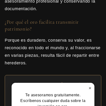
asesoramiento profesional y conservando la
documentación.
¿Por qué el oro facilita transmitir
patrimonio?
Porque es duradero, conserva su valor, es
reconocido en todo el mundo y, al fraccionarse
en varias piezas, resulta fácil de repartir entre
herederos.
Construye tu Legado con ORO
×
1950
Te asesoramos gratuitamente.
Escríbenos cualquier duda sobre la
Crea un patrimonio duradero con oro