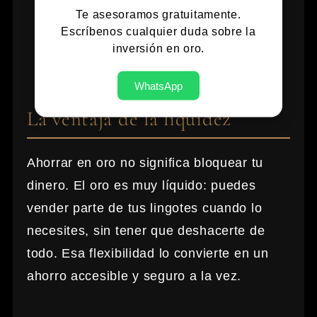
Te asesoramos gratuitamente.
oro de inversión en España.
Escríbenos cualquier duda sobre la
Conserva certificados y facturas
inversión en oro.
de cada compra.
WhatsApp
La ventaja de la liquidez
Ahorrar en oro no significa bloquear tu
dinero. El oro es muy líquido: puedes
vender parte de tus lingotes cuando lo
necesites, sin tener que deshacerte de
todo. Esa flexibilidad lo convierte en un
ahorro accesible y seguro a la vez.