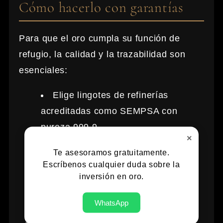
Cómo hacerlo con garantías
Para que el oro cumpla su función de
refugio, la calidad y la trazabilidad son
esenciales:
Elige lingotes de refinerías
acreditadas como SEMPSA con
pureza 999,9.
×
Aprovecha la exención de IVA del
Te asesoramos gratuitamente.
oro de inversión en España.
Escríbenos cualquier duda sobre la
inversión en oro.
Fracciona la compra en varias
piezas para ganar liquidez.
WhatsApp