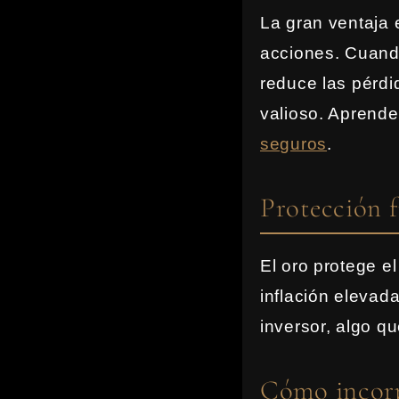
La gran ventaja 
acciones. Cuando
reduce las pérdid
valioso. Aprende
seguros
.
Protección f
El oro protege e
inflación elevad
inversor, algo qu
Cómo incorpo