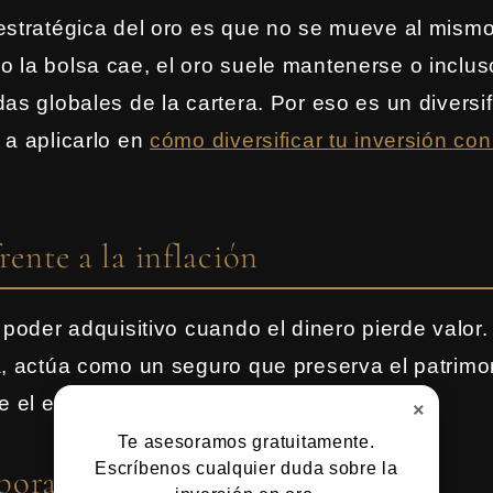
estratégica del oro es que no se mueve al mismo
 la bolsa cae, el oro suele mantenerse o incluso
as globales de la cartera. Por eso es un diversi
 a aplicarlo en
cómo diversificar tu inversión con
rente a la inflación
l poder adquisitivo cuando el dinero pierde valor
a, actúa como un seguro que preserva el patrimon
e el efectivo no consigue.
×
Te asesoramos gratuitamente.
Escríbenos cualquier duda sobre la
rar el oro a tu estrategia