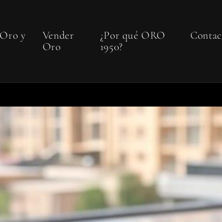
 Oro y
Vender
¿Por qué ORO
Contac
Oro
1950?