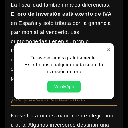
La fiscalidad también marca diferencias.
El
oro de inversión está exento de IVA
en España y solo tributa por la ganancia
patrimonial al venderlo. Las
criptomonedas tienen su propio
×
tratamiento fiscal, con obligaciones de
Te asesoramos gratuitamente.
declaración específicas. Conserva
Escríbenos cualquier duda sobre la
siempre las facturas de compra de tu oro
inversión en oro.
para justificar el precio de adquisición.
WhatsApp
¿Se pueden combinar?
No se trata necesariamente de elegir uno
u otro. Algunos inversores destinan una