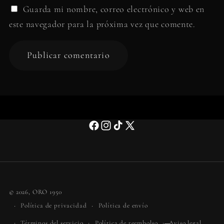
Guarda mi nombre, correo electrónico y web en
este navegador para la próxima vez que comente.
Facebook
Instagram
TikTok
X
(Twitter)
Formas
© 2026,
ORO 1950
de
Política de privacidad
Política de envío
pago
Términos del servicio
Política de reembolso
Aviso legal