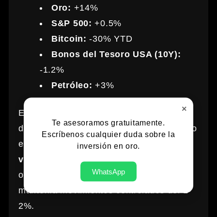
Oro:
+14%
S&P 500:
+0.5%
Bitcoin:
-30% YTD
Bonos del Tesoro USA (10Y):
-1.2%
Petróleo:
+3%
×
El oro ha sido el activo con mejor
Te asesoramos gratuitamente.
desempeño en el inicio de 2026. Y no solo
Escríbenos cualquier duda sobre la
en términos de retorno, sino también de
inversión en oro.
volatilidad ajustada
: mientras Bitcoin
WhatsApp
oscilaba un 10-15% diariamente, el oro
mantenía movimientos controlados del 1-
2%.