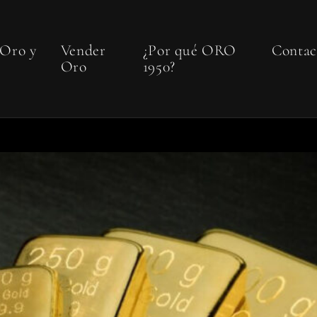
 Oro y
Vender
¿Por qué ORO
Contac
Oro
1950?