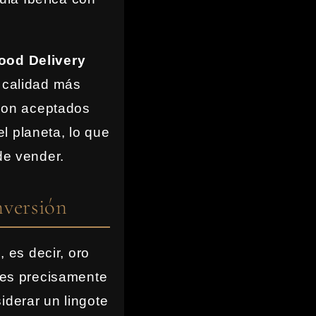
ood Delivery
e calidad más
 son aceptados
l planeta, lo que
de vender.
nversión
 es decir, oro
: es precisamente
iderar un lingote