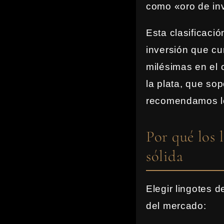
como «oro de in
Esta clasificaci
inversión que cu
milésimas en el 
la plata, que so
recomendamos le
Por qué los
sólida
Elegir lingotes 
del mercado: