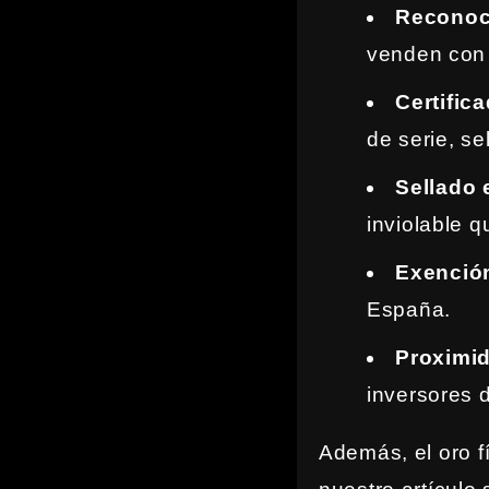
Reconoci
venden con 
Certific
de serie, se
Sellado e
inviolable q
Exención
España.
Proximi
inversores 
Además, el oro f