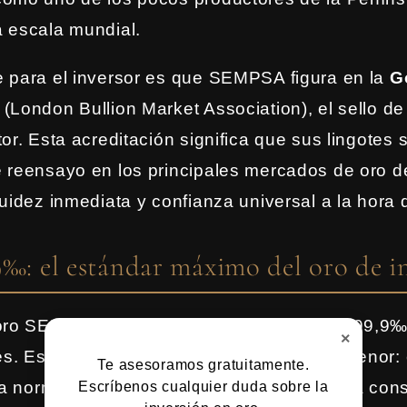
 escala mundial.
 para el inversor es que SEMPSA figura en la
G
(London Bullion Market Association), el sello d
tor. Esta acreditación significa que sus lingotes
 reensayo en los principales mercados de oro de
quidez inmediata y confianza universal a la hora 
‰: el estándar máximo del oro de i
oro SEMPSA destacan por su pureza del 999,9‰,
×
tes. Este nivel de pureza no es un detalle menor
Te asesoramos gratuitamente.
 la normativa española y europea exige para cons
Escríbenos cualquier duda sobre la