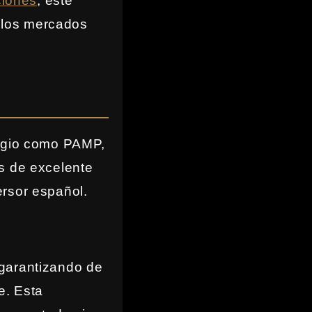
ciones
, este
e los mercados
tigio como PAMP,
s de excelente
ersor español.
 garantizando de
e. Esta