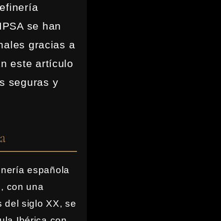
efinería
EMPSA se han
nales gracias a
n este artículo
s seguras y
a
inería española
n, con una
 del siglo XX, se
la Ibérica con