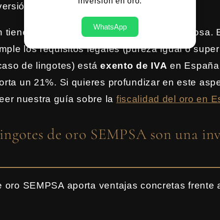
inversión en oro.
versión».
WhatsApp
ón tiene una consecuencia fiscal muy ventajosa. 
mple los requisitos legales (pureza igual o super
caso de lingotes) está
exento de IVA
en España,
porta un 21%. Si quieres profundizar en este aspe
er nuestra guía sobre la
fiscalidad del oro en 
 lingotes de oro SEMPSA son una inv
de oro SEMPSA aporta ventajas concretas frente 