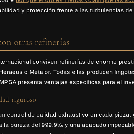
 sobre
por qué el oro es menos volátil que las ac
abilidad y protección frente a las turbulencias d
con otras refinerías
ternacional conviven refinerías de enorme pres
Heraeus o Metalor. Todas ellas producen lingote
MPSA presenta ventajas específicas para el inv
dad riguroso
n control de calidad exhaustivo en cada pieza,
ca la pureza del 999,9‰ y una acabado impecabl