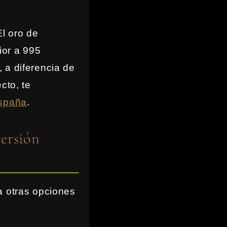
El oro de
ior a 995
 a diferencia de
cto, te
España
.
ersión
a otras opciones