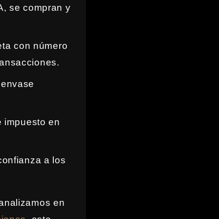
MA, se compran y
jeta con número
transacciones.
 envase
te impuesto en
confianza a los
 analizamos en