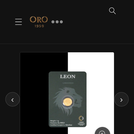
Ir
directamente
al contenido
Ir al
contenido
del
producto
‹
›