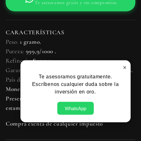
Te asesoramos gratis y sin compromiso
CARACTERÍSTICAS
Peso:
1 gramo.
Pureza:
999,9/1000 .
Refinería:
Sempsa.
×
Garantía de autenticidad:
Número de serie único.
Te asesoramos gratuitamente.
País de origen:
España.
Escríbenos cualquier duda sobre la
Moneda con únicamente valor de inversión
inversión en oro.
Presentada con un precinto y en formato de
estampación.
WhatsApp
Compra exenta de cualquier impuesto