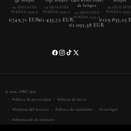
5gr Sempsa
10gr Sempsa
1/4oz Reina Isabel
Sempsa
de Sempsa
Proveedor:
Proveedor:
Prov
24 QUILATES
24 QUILATES
24 QUILATE
PUREZA 999,9
PUREZA 999,9
PUREZA 999,
Proveedor:
24 QUILATES
PUREZA 999,9
Precio
€749,71 EUR
Precio
€1.435,72 EUR
Precio
€129.835,25
Precio
€1.092,38 EUR
habitual
habitual
habitual
habitual
Facebook
Instagram
TikTok
X
(Twitter)
Formas
© 2026,
ORO 1950
de
Política de privacidad
Política de envío
pago
Términos del servicio
Política de reembolso
Aviso legal
Información de contacto