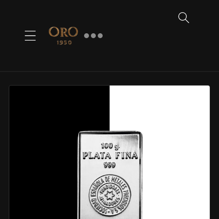
Ir
directamente
al contenido
Ir al
contenido
del
producto