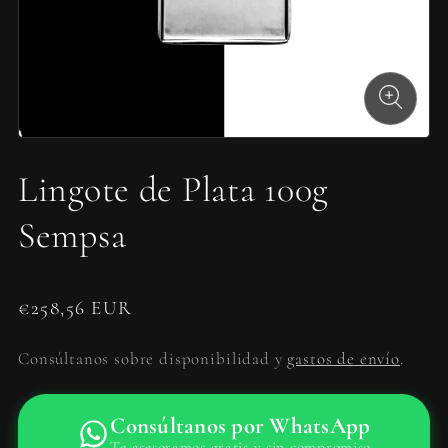
Lingote de Plata 100g
Sempsa
€
258,56 EUR
Consúltanos sobre disponibilidad y
gastos de envío
.
Consúltanos por WhatsApp
Te asesoramos gratis y sin compromiso