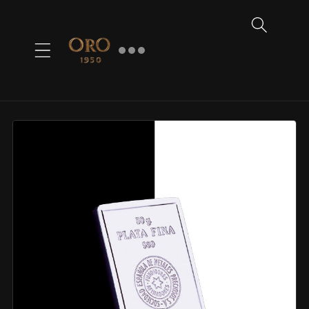
Ir
directamente
al contenido
Ir al
contenido
del
producto