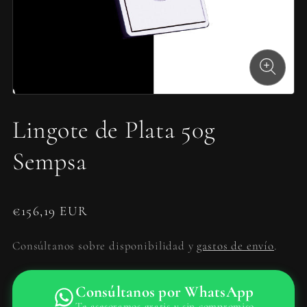
Lingote de Plata 50g
Sempsa
€
156,19 EUR
Consúltanos sobre disponibilidad y
gastos de envío
.
Consúltanos por WhatsApp
Te asesoramos gratis y sin compromiso