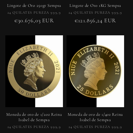
Lingote de Oro 250gr Sempsa
Lingote de Oro 1KG Sempsa
Proveedor:
Proveedor:
24 QUILATES PUREZA 999,9
24 QUILATES PUREZA 999,9
Precio
€30.676,03 EUR
Precio
€121.856,24 EUR
habitual
habitual
Moneda de oro de 1/2oz Reina
Moneda de oro de 1/4oz Reina
Isabel de Sempsa
Isabel de Sempsa
Proveedor:
Proveedor:
24 QUILATES PUREZA 999,9
24 QUILATES PUREZA 999,9