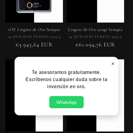
1OZ Lingote de Oro Sempsa
Lingote de Oro 500gr Sempsa
Proveedor:
Proveedor:
24 QUILATES PUREZA 999,9
24 QUILATES PUREZA 999,9
Precio
€3.945,64 EUR
Precio
€61.094,76 EUR
habitual
habitual
×
Te asesoramos gratuitamente.
Escríbenos cualquier duda sobre la
inversión en oro.
WhatsApp