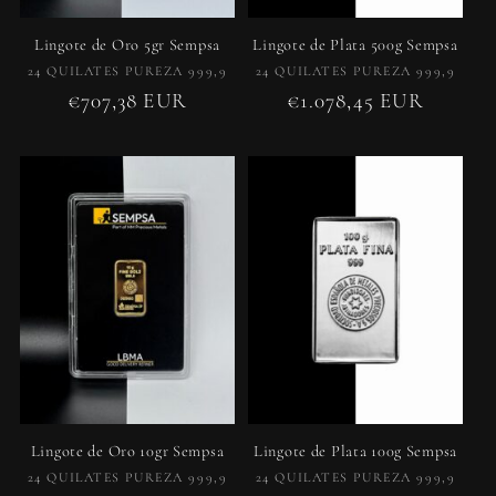
Lingote de Oro 5gr Sempsa
Lingote de Plata 500g Sempsa
Proveedor:
Proveedor:
24 QUILATES PUREZA 999,9
24 QUILATES PUREZA 999,9
Precio
€707,38 EUR
Precio
€1.078,45 EUR
habitual
habitual
Lingote de Oro 10gr Sempsa
Lingote de Plata 100g Sempsa
Proveedor:
Proveedor:
24 QUILATES PUREZA 999,9
24 QUILATES PUREZA 999,9