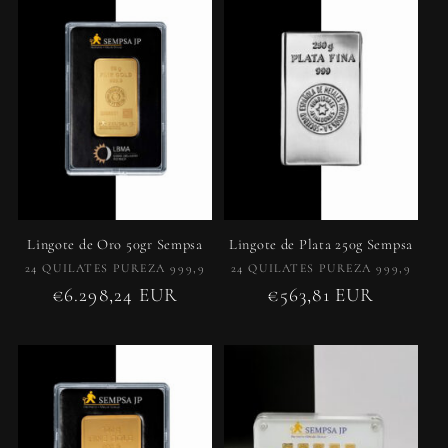
Lingote de Oro 50gr Sempsa
Lingote de Plata 250g Sempsa
Proveedor:
Proveedor:
24 QUILATES PUREZA 999,9
24 QUILATES PUREZA 999,9
Precio
€6.298,24 EUR
Precio
€563,81 EUR
habitual
habitual