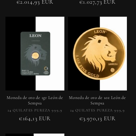
Precio
€2.014,93 EUR
Precio
€1.027,73 EUR
habitual
habitual
Moneda de oro de 1gr León de
Moneda de oro de 1oz León de
Sempsa
Sempsa
Proveedor:
Proveedor:
24 QUILATES PUREZA 999,9
24 QUILATES PUREZA 999,9
Precio
€164,13 EUR
Precio
€3.970,13 EUR
habitual
habitual