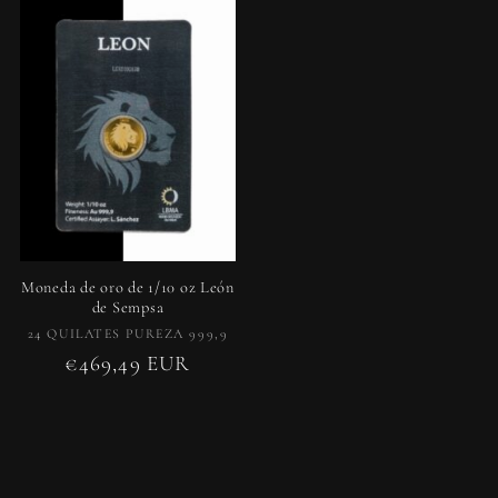
Moneda de oro de 1/10 oz León
de Sempsa
Proveedor:
24 QUILATES PUREZA 999,9
Precio
€469,49 EUR
habitual